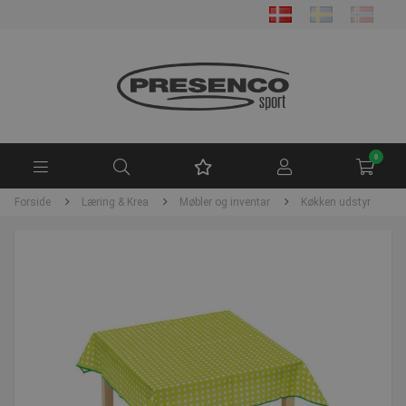
0
Forside
Læring & Krea
Møbler og inventar
Køkken udstyr