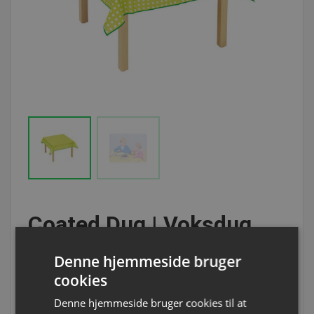
Coated Dug | Voksdug
Denne hjemmeside bruger
Varenummer: L53470H
cookies
Variant
Denne hjemmeside bruger cookies til at