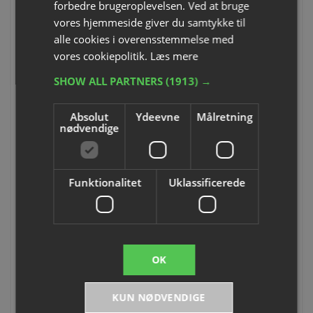
forbedre brugeroplevelsen. Ved at bruge
Fra DKK 111,25
vores hjemmeside giver du samtykke til
alle cookies i overensstemmelse med
Prisen er pr. stk. og inkl. moms.
vores cookiepolitik.
Læs mere
Tilføj til mine favoritter
SHOW ALL PARTNERS
(1913) →
Absolut
Ydeevne
Målretning
nødvendige
Voksdugen beskytter dit bord. Dugen er let at rengøre. Ideelt til
børnehaver og skoler.
Funktionalitet
Uklassificerede
Materiale: 100% polyester. Design med fine prikker.
Voksdugen leveres i to forskellige størrelser:
- Str. 1: 120 x 120 cm
- Str. 2: 160 x 120 cm
OK
KUN NØDVENDIGE