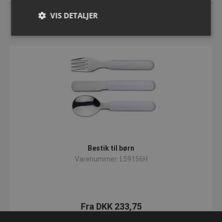
VIS DETALJER
Relaterede produkter
Absolut nødvendige
Ydeevne
Målretning
Funktionalitet
Uklassificerede
Absolut nødvendige cookies muliggør
hjemmesidens grundlæggende funktionalitet såsom
brugerlogin og kontoadministration. Hjemmesiden
kan ikke bruges korrekt uden de absolut
nødvendige cookies.
Navn
Provider
/
Domæne
Udløbsd
Bestik til børn
popup-signup-closed
.presencosport.dk
1 år
Varenummer: L59156H
VISITOR_PRIVACY_METADATA
5 måned
YouTube
4 uger
.youtube.com
Fra DKK 233,75
inkl. moms